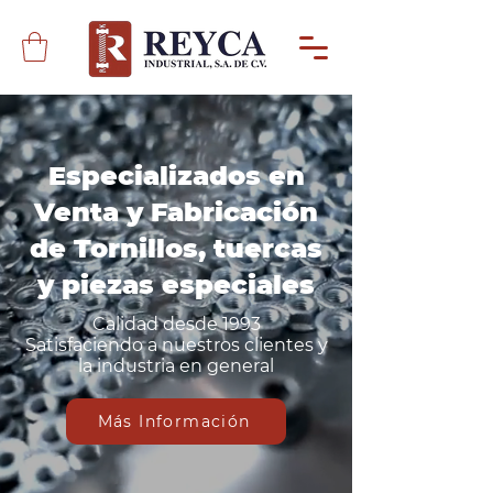
Especializados en
Venta y Fabricación
de Tornillos, tuercas
y piezas especiales
Calidad desde 1993
Satisfaciendo a nuestros clientes y
la industria en general
Más Información