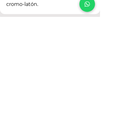
cromo-latón.
Fosfatizado
Es una capa protectora de la
superficie de tuercas y tornillos de
acero contra la corrosión y consiste
en la inmersión del material a
recubrir en una solución de acido
fosfórico. Color: negro-gris.