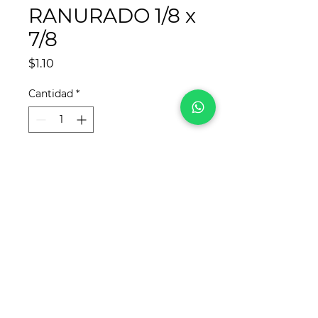
RANURADO 1/8 x
7/8
Precio
$1.10
Cantidad
*
Agregar al carrito
¡Síguenos en redes sociales!
Para
REYCA
, este sitio web fue desarrollado
por
www.crea-tdigital.com