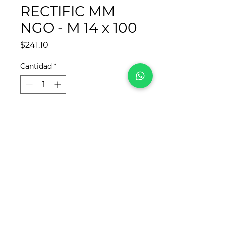
RECTIFIC MM
NGO - M 14 x 100
Precio
$241.10
Cantidad
*
Agregar al carrito
¡Síguenos en redes sociales!
Para
REYCA
, este sitio web fue desarrollado
por
www.crea-tdigital.com