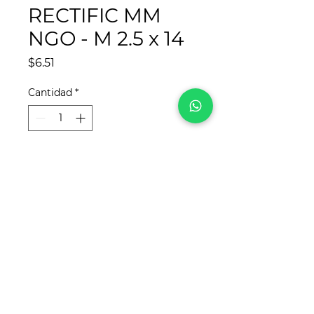
RECTIFIC MM
NGO - M 2.5 x 14
Precio
$6.51
Cantidad
*
Agregar al carrito
¡Síguenos en redes sociales!
Para
REYCA
, este sitio web fue desarrollado
por
www.crea-tdigital.com