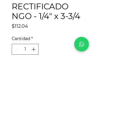
RECTIFICADO
NGO - 1/4" x 3-3/4
Precio
$112.04
Cantidad
*
Agregar al carrito
¡Síguenos en redes sociales!
Para
REYCA
, este sitio web fue desarrollado
por
www.crea-tdigital.com