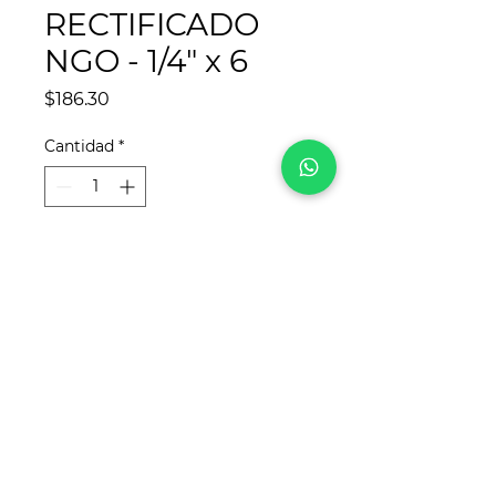
RECTIFICADO
NGO - 1/4" x 6
Precio
$186.30
Cantidad
*
Agregar al carrito
¡Síguenos en redes sociales!
Para
REYCA
, este sitio web fue desarrollado
por
www.crea-tdigital.com