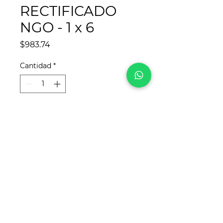
RECTIFICADO
NGO - 1 x 6
Precio
$983.74
Cantidad
*
Agregar al carrito
¡Síguenos en redes sociales!
Para
REYCA
, este sitio web fue desarrollado
por
www.crea-tdigital.com