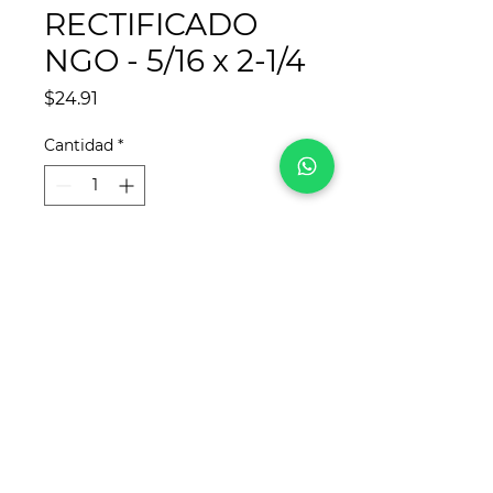
RECTIFICADO
NGO - 5/16 x 2-1/4
Precio
$24.91
Cantidad
*
Agregar al carrito
¡Síguenos en redes sociales!
Para
REYCA
, este sitio web fue desarrollado
por
www.crea-tdigital.com