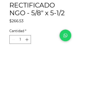
RECTIFICADO
NGO - 5/8" x 5-1/2
Precio
$266.53
Cantidad
*
Agregar al carrito
¡Síguenos en redes sociales!
Para
REYCA
, este sitio web fue desarrollado
por
www.crea-tdigital.com