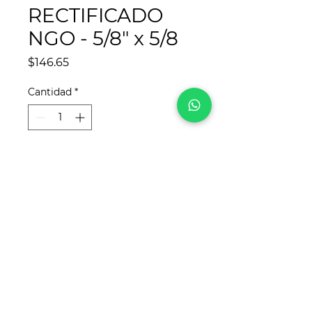
RECTIFICADO
NGO - 5/8" x 5/8
Precio
$146.65
Cantidad
*
Agregar al carrito
¡Síguenos en redes sociales!
Para
REYCA
, este sitio web fue desarrollado
por
www.crea-tdigital.com