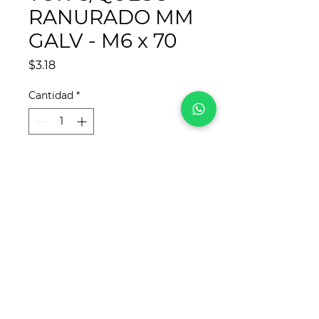
RANURADO MM
GALV - M6 x 70
Precio
$3.18
Cantidad
*
Agregar al carrito
¡Síguenos en redes sociales!
Para
REYCA
, este sitio web fue desarrollado
por
www.crea-tdigital.com