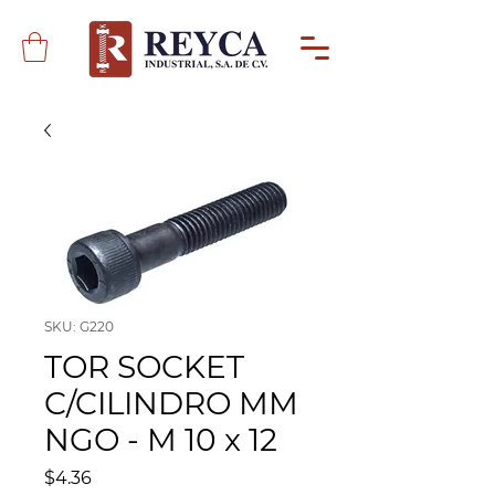
SKU: G220
TOR SOCKET
C/CILINDRO MM
NGO - M 10 x 12
Precio
$4.36