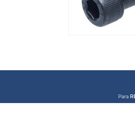
Para
R