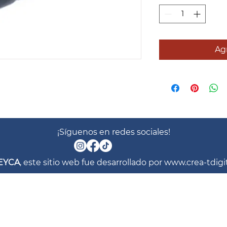
Agr
¡Síguenos en redes sociales!
EYCA
, este sitio web fue desarrollado por
www.crea-tdigi