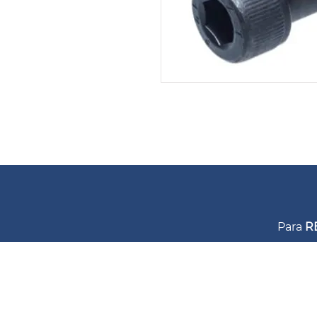
Para
R