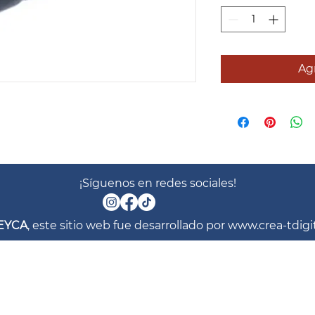
Agr
¡Síguenos en redes sociales!
EYCA
, este sitio web fue desarrollado por
www.crea-tdigi