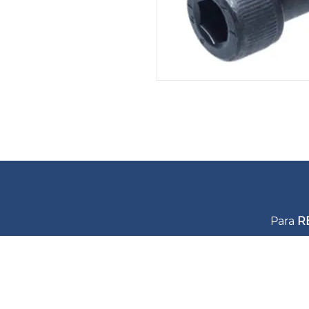
Para
R