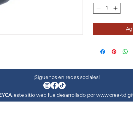
Agr
¡Síguenos en redes sociales!
EYCA
, este sitio web fue desarrollado por
www.crea-tdigi