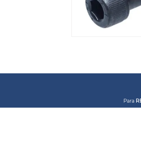
Para
R