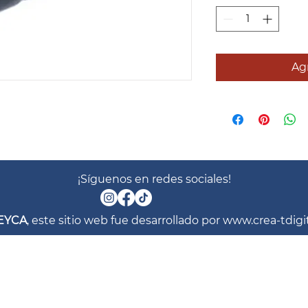
Agr
¡Síguenos en redes sociales!
EYCA
, este sitio web fue desarrollado por
www.crea-tdigi