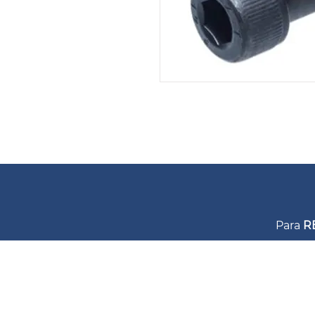
Para
R