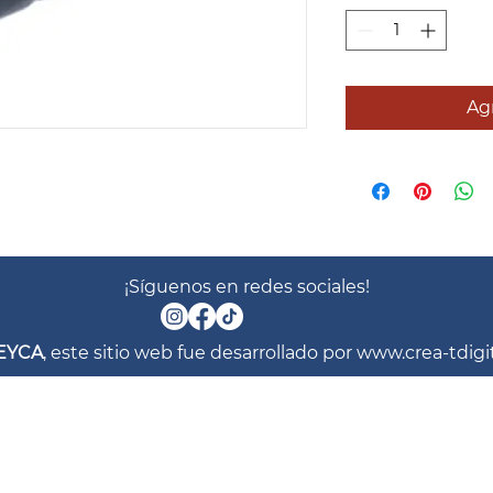
Agr
¡Síguenos en redes sociales!
EYCA
, este sitio web fue desarrollado por
www.crea-tdigi