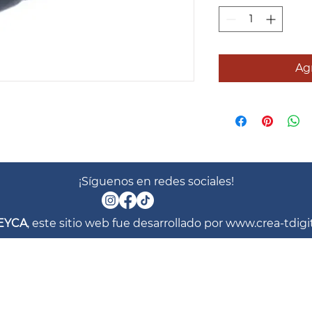
Agr
¡Síguenos en redes sociales!
EYCA
, este sitio web fue desarrollado por
www.crea-tdigi