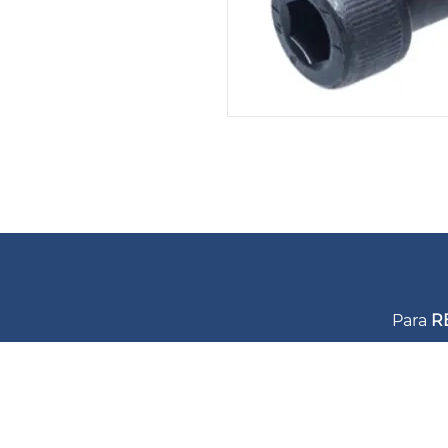
Para
R