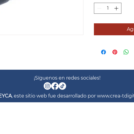
Agr
¡Síguenos en redes sociales!
EYCA
, este sitio web fue desarrollado por
www.crea-tdigi