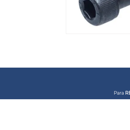
Para
R