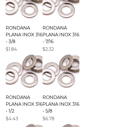
RONDANA
RONDANA
PLANA INOX 316
PLANA INOX 316
- 3/8
- 7/16
Precio
Precio
$1.84
$2.32
RONDANA
RONDANA
PLANA INOX 316
PLANA INOX 316
- 1/2
- 5/8
Precio
Precio
$4.43
$6.78