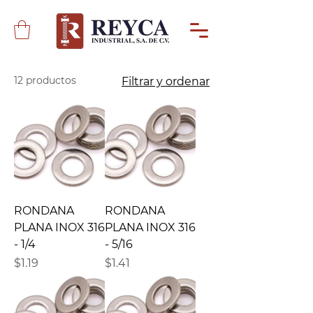
12 productos
Filtrar y ordenar
RONDANA
RONDANA
PLANA INOX 316
PLANA INOX 316
- 1/4
- 5/16
Precio
Precio
$1.19
$1.41