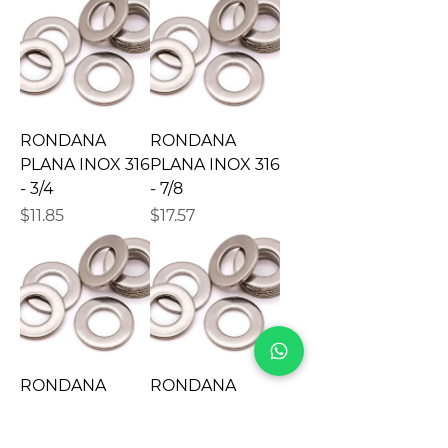
RONDANA
RONDANA
PLANA INOX 316
PLANA INOX 316
- 3/4
- 7/8
Precio
Precio
$11.85
$17.57
RONDANA
RONDANA
PLANA INOX 316
PLANA INOX 316
- 1
- 1-1/8