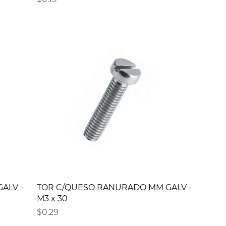
ALV -
TOR C/QUESO RANURADO MM GALV -
M3 x 30
Precio
$0.29