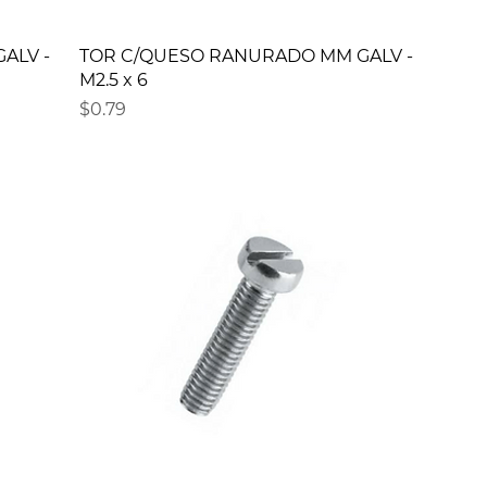
ALV -
TOR C/QUESO RANURADO MM GALV -
M2.5 x 6
Precio
$0.79