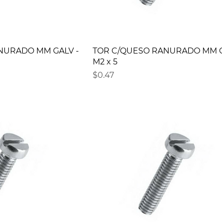
NURADO MM GALV -
TOR C/QUESO RANURADO MM G
M2 x 5
Precio
$0.47