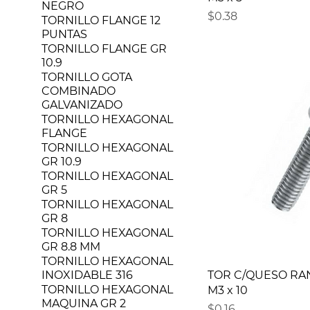
NEGRO
Precio
$0.38
TORNILLO FLANGE 12
PUNTAS
TORNILLO FLANGE GR
10.9
TORNILLO GOTA
COMBINADO
GALVANIZADO
TORNILLO HEXAGONAL
FLANGE
TORNILLO HEXAGONAL
GR 10.9
TORNILLO HEXAGONAL
GR 5
TORNILLO HEXAGONAL
GR 8
TORNILLO HEXAGONAL
GR 8.8 MM
TORNILLO HEXAGONAL
INOXIDABLE 316
TOR C/QUESO RA
TORNILLO HEXAGONAL
M3 x 10
MAQUINA GR 2
Precio
$0.16