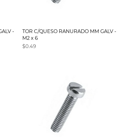
ALV -
TOR C/QUESO RANURADO MM GALV -
M2 x 6
Precio
$0.49