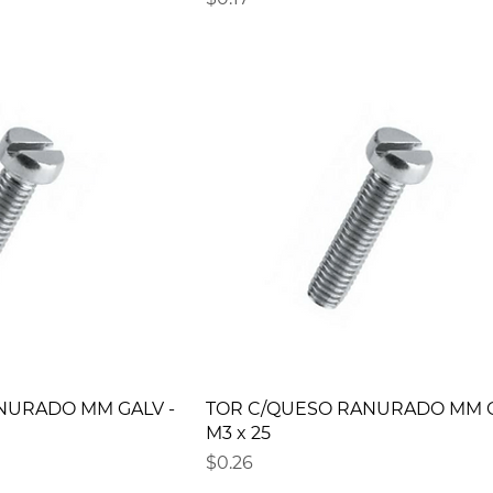
NURADO MM GALV -
TOR C/QUESO RANURADO MM G
M3 x 25
Precio
$0.26