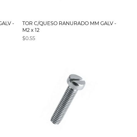
ALV -
TOR C/QUESO RANURADO MM GALV -
M2 x 12
Precio
$0.55