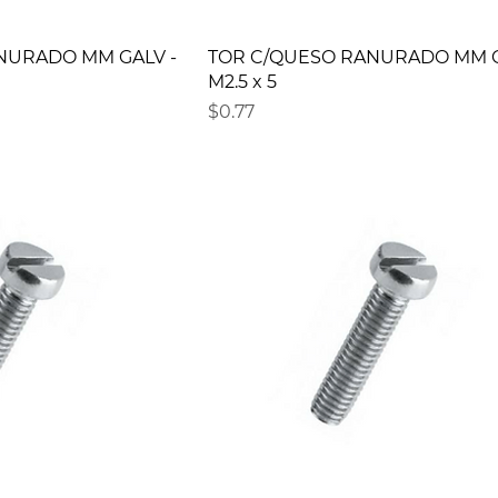
NURADO MM GALV -
TOR C/QUESO RANURADO MM G
M2.5 x 5
Precio
$0.77