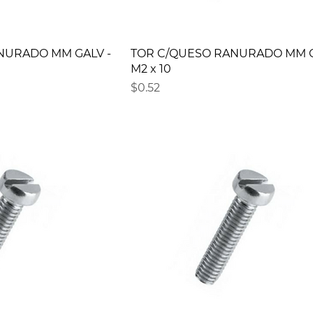
NURADO MM GALV -
TOR C/QUESO RANURADO MM G
M2 x 10
Precio
$0.52