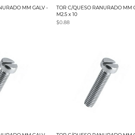
NURADO MM GALV -
TOR C/QUESO RANURADO MM G
M2.5 x 10
Precio
$0.88