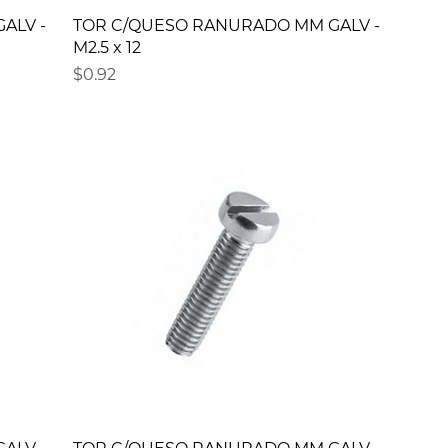
ALV -
TOR C/QUESO RANURADO MM GALV -
M2.5 x 12
Precio
$0.92