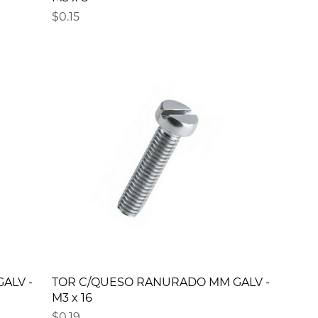
Precio
$0.15
ALV -
TOR C/QUESO RANURADO MM GALV -
M3 x 16
Precio
$0.19