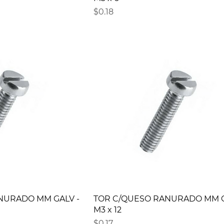
Precio
$0.18
NURADO MM GALV -
TOR C/QUESO RANURADO MM G
M3 x 12
Precio
$0.17