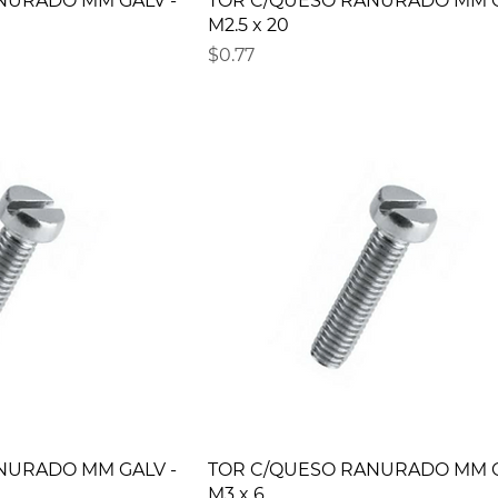
NURADO MM GALV -
TOR C/QUESO RANURADO MM G
M2.5 x 20
Precio
$0.77
NURADO MM GALV -
TOR C/QUESO RANURADO MM G
M3 x 6