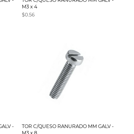
ALV -
TOR C/QUESO RANURADO MM GALV -
M3 x 4
Precio
$0.56
ALV -
TOR C/QUESO RANURADO MM GALV -
M3 x 8