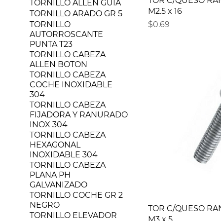
TOR C/QUESO RA
TORNILLO ALLEN GUIA
M2.5 x 16
TORNILLO ARADO GR 5
Precio
TORNILLO
$0.69
AUTORROSCANTE
PUNTA T23
TORNILLO CABEZA
ALLEN BOTON
TORNILLO CABEZA
COCHE INOXIDABLE
304
TORNILLO CABEZA
FIJADORA Y RANURADO
INOX 304
TORNILLO CABEZA
HEXAGONAL
INOXIDABLE 304
TORNILLO CABEZA
PLANA PH
GALVANIZADO
TORNILLO COCHE GR 2
NEGRO
TOR C/QUESO RA
TORNILLO ELEVADOR
M3 x 5