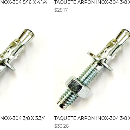
OX-304 5/16 X 4.1/4
TAQUETE ARPON INOX-304 3/8 X 
Precio
$25.17
OX-304 3/8 X 3.3/4
TAQUETE ARPON INOX-304 3/8 X
Precio
$33.26