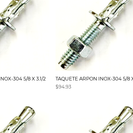
OX-304 5/8 X 3.1/2
TAQUETE ARPON INOX-304 5/8 X 
Precio
$94.93