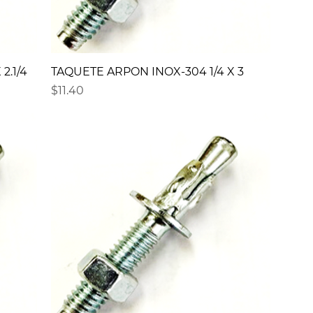
2.1/4
TAQUETE ARPON INOX-304 1/4 X 3
Precio
$11.40