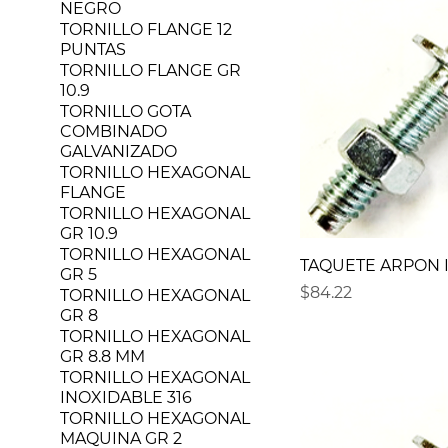
NEGRO
TORNILLO FLANGE 12
PUNTAS
TORNILLO FLANGE GR
10.9
TORNILLO GOTA
COMBINADO
GALVANIZADO
TORNILLO HEXAGONAL
FLANGE
TORNILLO HEXAGONAL
GR 10.9
TORNILLO HEXAGONAL
TAQUETE ARPON IN
GR 5
Precio
$84.22
TORNILLO HEXAGONAL
GR 8
TORNILLO HEXAGONAL
GR 8.8 MM
TORNILLO HEXAGONAL
INOXIDABLE 316
TORNILLO HEXAGONAL
MAQUINA GR 2