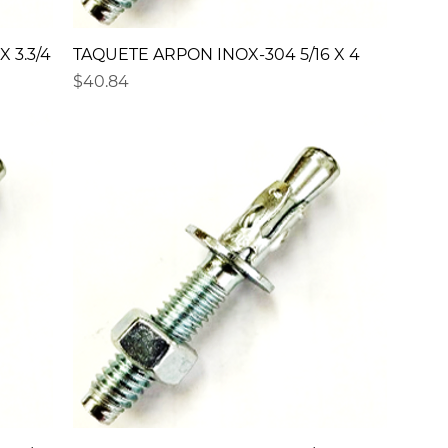
 3.3/4
TAQUETE ARPON INOX-304 5/16 X 4
Precio
$40.84