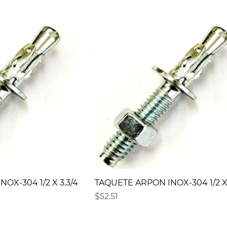
OX-304 1/2 X 3.3/4
TAQUETE ARPON INOX-304 1/2 X 
Precio
$52.51