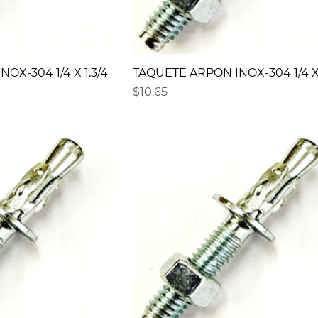
OX-304 1/4 X 1.3/4
TAQUETE ARPON INOX-304 1/4 X 
Precio
$10.65