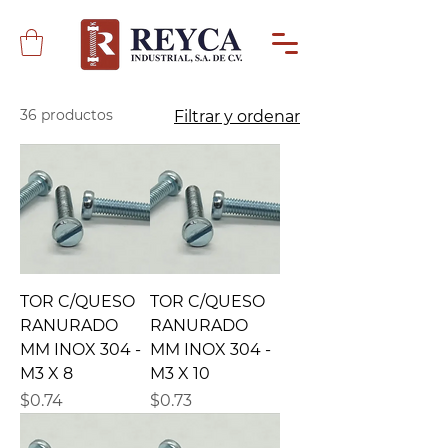
36 productos
Filtrar y ordenar
TOR C/QUESO
TOR C/QUESO
RANURADO
RANURADO
MM INOX 304 -
MM INOX 304 -
M3 X 8
M3 X 10
Precio
Precio
$0.74
$0.73