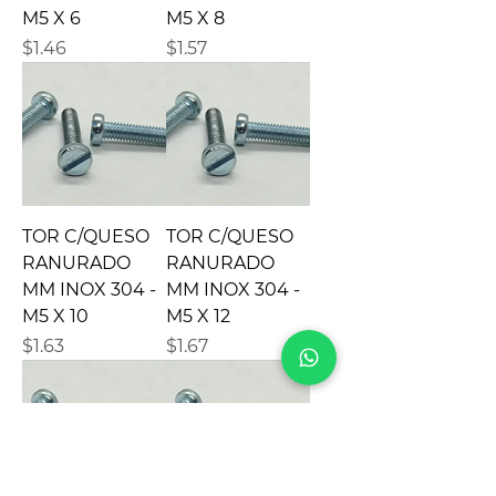
M5 X 6
M5 X 8
Precio
Precio
$1.46
$1.57
TOR C/QUESO
TOR C/QUESO
RANURADO
RANURADO
MM INOX 304 -
MM INOX 304 -
M5 X 10
M5 X 12
Precio
Precio
$1.63
$1.67