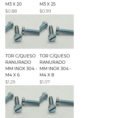
M3 X 20
M3 X 25
Precio
Precio
$0.88
$0.99
TOR C/QUESO
TOR C/QUESO
RANURADO
RANURADO
MM INOX 304 -
MM INOX 304 -
M4 X 6
M4 X 8
Precio
Precio
$1.29
$1.07