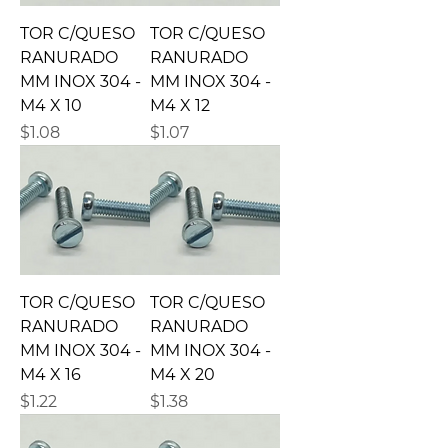
TOR C/QUESO
TOR C/QUESO
RANURADO
RANURADO
MM INOX 304 -
MM INOX 304 -
M4 X 10
M4 X 12
Precio
Precio
$1.08
$1.07
TOR C/QUESO
TOR C/QUESO
RANURADO
RANURADO
MM INOX 304 -
MM INOX 304 -
M4 X 16
M4 X 20
Precio
Precio
$1.22
$1.38