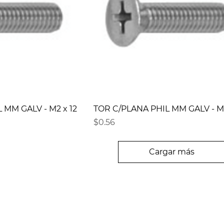
 MM GALV - M2 x 12
TOR C/PLANA PHIL MM GALV - M2
Precio
$0.56
Cargar más