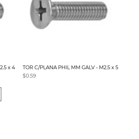
.5 x 4
TOR C/PLANA PHIL MM GALV - M2.5 x 5
Precio
$0.59