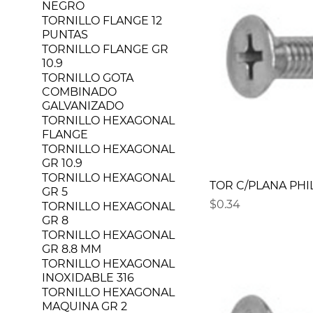
NEGRO
TORNILLO FLANGE 12
PUNTAS
TORNILLO FLANGE GR
10.9
TORNILLO GOTA
COMBINADO
GALVANIZADO
TORNILLO HEXAGONAL
FLANGE
TORNILLO HEXAGONAL
GR 10.9
TORNILLO HEXAGONAL
TOR C/PLANA PHIL
GR 5
Precio
$0.34
TORNILLO HEXAGONAL
GR 8
TORNILLO HEXAGONAL
GR 8.8 MM
TORNILLO HEXAGONAL
INOXIDABLE 316
TORNILLO HEXAGONAL
MAQUINA GR 2