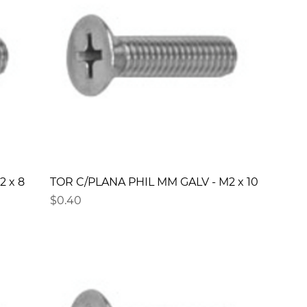
 x 8
TOR C/PLANA PHIL MM GALV - M2 x 10
Precio
$0.40