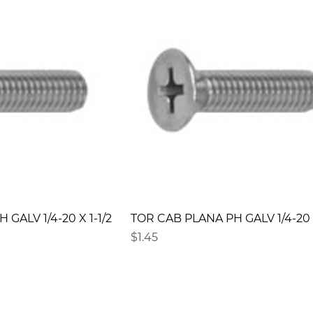
GALV 1/4-20 X 1-1/2
TOR CAB PLANA PH GALV 1/4-20 
Precio
$1.45