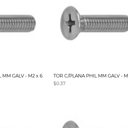
 MM GALV - M2 x 6
TOR C/PLANA PHIL MM GALV - M2
Precio
$0.37