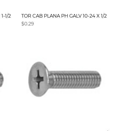
1-1/2
TOR CAB PLANA PH GALV 10-24 X 1/2
Precio
$0.29