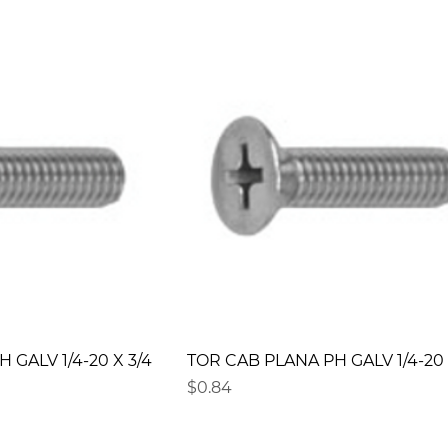
 GALV 1/4-20 X 3/4
TOR CAB PLANA PH GALV 1/4-20 
Precio
$0.84