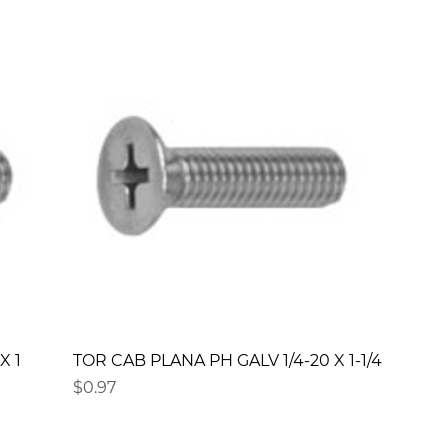
X 1
TOR CAB PLANA PH GALV 1/4-20 X 1-1/4
Precio
$0.97