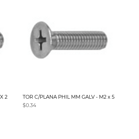
X 2
TOR C/PLANA PHIL MM GALV - M2 x 5
Precio
$0.34