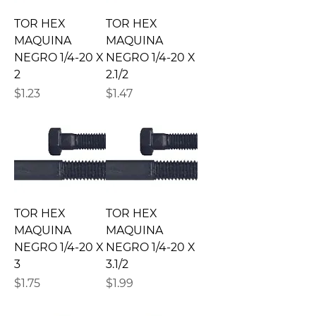
TOR HEX
TOR HEX
MAQUINA
MAQUINA
NEGRO 1/4-20 X
NEGRO 1/4-20 X
2
2.1/2
Precio
Precio
$1.23
$1.47
TOR HEX
TOR HEX
MAQUINA
MAQUINA
NEGRO 1/4-20 X
NEGRO 1/4-20 X
3
3.1/2
Precio
Precio
$1.75
$1.99